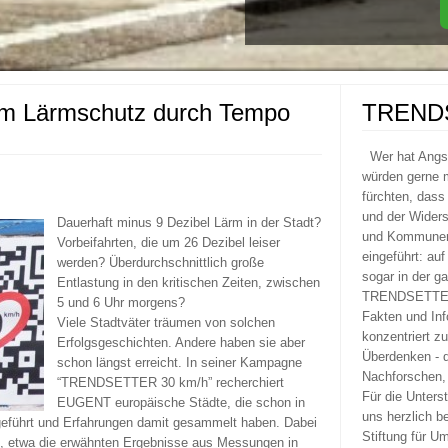
um Lärmschutz durch Tempo
TREND
Wer hat Ang
würden gerne m
fürchten, dass
und der Widers
Dauerhaft minus 9 Dezibel Lärm in der Stadt?
und Kommunen 
Vorbeifahrten, die um 26 Dezibel leiser
eingeführt: au
werden? Überdurchschnittlich große
sogar in der g
Entlastung in den kritischen Zeiten, zwischen
TRENDSETTER 
5 und 6 Uhr morgens?
Fakten und Inf
Viele Stadtväter träumen von solchen
konzentriert z
Erfolgsgeschichten. Andere haben sie aber
Überdenken - 
schon längst erreicht. In seiner Kampagne
Nachforschen, 
“TRENDSETTER 30 km/h” recherchiert
Für die Unters
EUGENT europäische Städte, die
schon in
uns herzlich b
führt und Erfahrungen damit gesammelt haben. Dabei
Stiftung für U
 etwa die erwähnten Ergebnisse aus Messungen in