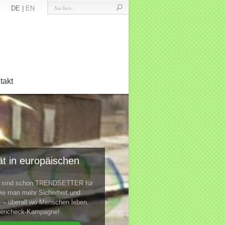
DE |
EN
takt
t in europäischen
te sind schon TRENDSETTER für
ie man mehr Sicherheit und
n – überall wo Menschen leben.
ktencheck-Kampagne!