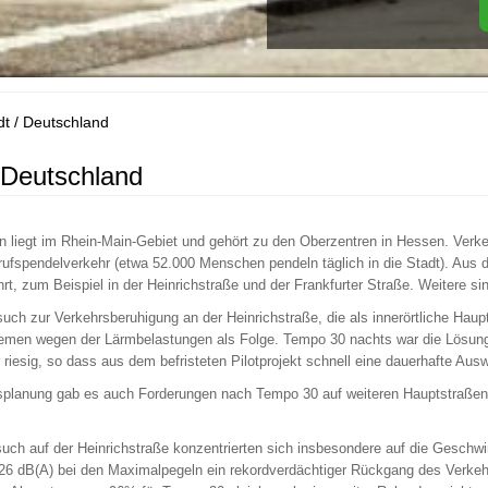
t / Deutschland
 Deutschland
n liegt im Rhein-Main-Gebiet und gehört zu den Oberzentren in Hessen. Verk
erufspendelverkehr (etwa 52.000 Menschen pendeln täglich in die Stadt). Au
rt, zum Beispiel in der Heinrichstraße und der Frankfurter Straße. Weitere s
uch zur Verkehrsberuhigung an der Heinrichstraße, die als innerörtliche Haup
lemen wegen der Lärmbelastungen als Folge. Tempo 30 nachts war die Lösung,
 riesig, so dass aus dem befristeten Pilotprojekt schnell eine dauerhafte A
lanung gab es auch Forderungen nach Tempo 30 auf weiteren Hauptstraßen. 
uch auf der Heinrichstraße konzentrierten sich insbesondere auf die Geschw
6 dB(A) bei den Maximalpegeln ein rekordverdächtiger Rückgang des Verkehrsl