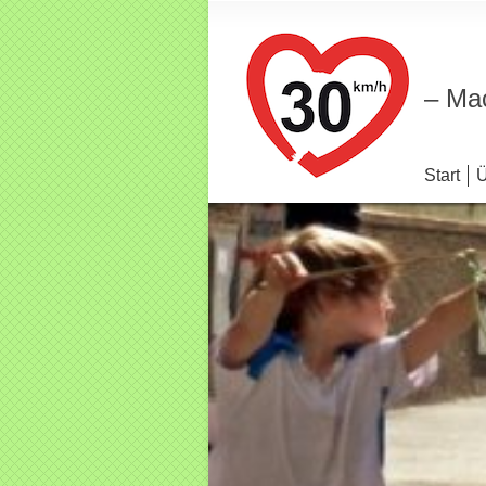
– Mac
Start
Ü