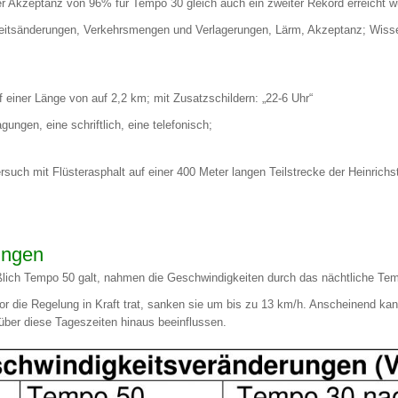
r Akzeptanz von 96% für Tempo 30 gleich auch ein zweiter Rekord erreicht w
tsänderungen, Verkehrsmengen und Verlagerungen, Lärm, Akzeptanz; Wissens
uf einer Länge von auf 2,2 km; mit Zusatzschildern: „22-6 Uhr“
gungen, eine schriftlich, eine telefonisch;
such mit Flüsterasphalt auf einer 400 Meter langen Teilstrecke der Heinrichs
ungen
lich Tempo 50 galt, nahmen die Geschwindigkeiten durch das nächtliche Temp
or die Regelung in Kraft trat, sanken sie um bis zu 13 km/h. Anscheinend k
ber diese Tageszeiten hinaus beeinflussen.