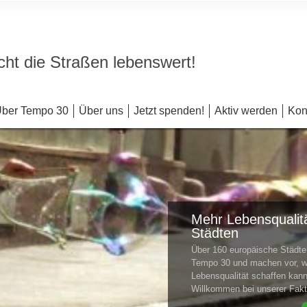
ht die Straßen lebenswert!
ber Tempo 30
Über uns
Jetzt spenden!
Aktiv werden
Kon
Mehr Lebensqualitä
Städten
Über 160 europäische Städ
Tempo 30 und machen vor, w
Lebensqualität schaffen kan
Willkommen bei unserer Fa