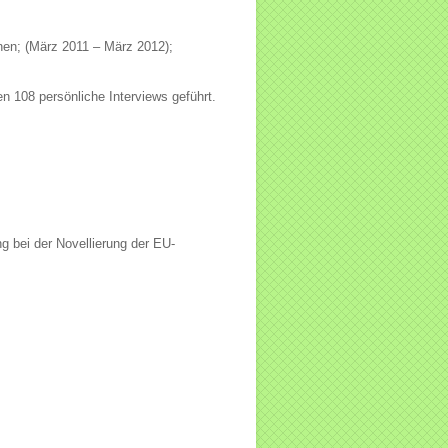
nen; (März 2011 – März 2012);
108 persönliche Interviews geführt.
g bei der Novellierung der EU-