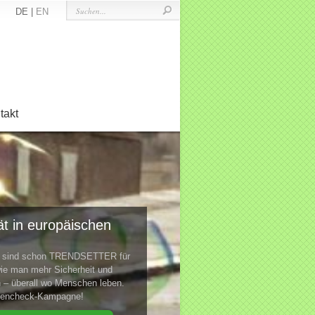
DE |
EN
takt
t in europäischen
te sind schon TRENDSETTER für
ie man mehr Sicherheit und
n – überall wo Menschen leben.
ktencheck-Kampagne!