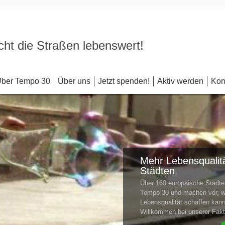
ht die Straßen lebenswert!
ber Tempo 30
Über uns
Jetzt spenden!
Aktiv werden
Kon
Mehr Lebensqualitä
Städten
Über 160 europäische Städ
Tempo 30 und machen vor, w
Lebensqualität schaffen kan
Willkommen bei unserer Fa