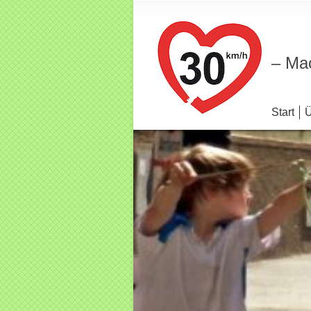
– Mac
Start
Ü