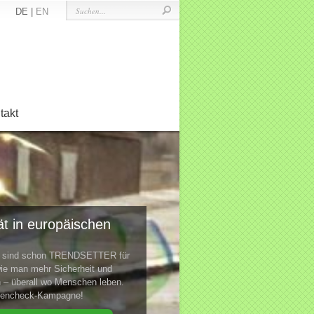
DE |
EN
takt
t in europäischen
te sind schon TRENDSETTER für
ie man mehr Sicherheit und
n – überall wo Menschen leben.
ktencheck-Kampagne!