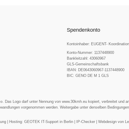
Spendenkonto
Kontoinhaber: EUGENT- Koordination
Konto-Nummer: 1137448900
Bankleitzahl: 43060967
GLS-Gemeinschaftsbank
IBAN: DE0643060967-1137448900
BIC: GENO DE M 1 GLS
go
. Das Logo darf unter Nennung von www.30kmh.eu kopiert, verbreitet und an
Abwandlungen vorgenommen werden. Weitergabe unter denselben Bedingungen
rung
| Hosting:
GEOTEK IT-Support in Berlin
|
IP-Checker
|
Webdesign von L