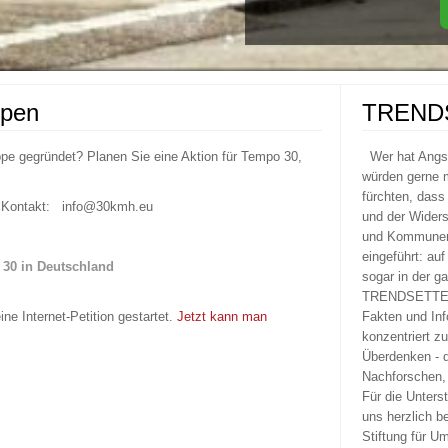
ppen
TREND
pe gegründet? Planen Sie eine Aktion für Tempo 30,
Wer hat Ang
würden gerne m
fürchten, dass
n! Kontakt: info@30kmh.eu
und der Widers
und Kommunen 
eingeführt: au
30 in Deutschland
sogar in der g
TRENDSETTER 
ne Internet-Petition gestartet.
Jetzt kann man
Fakten und Inf
konzentriert z
Überdenken - 
Nachforschen, 
Für die Unters
uns herzlich b
Stiftung für U