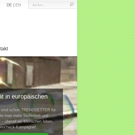
DE |
EN
takt
t in europäischen
te sind schon TRENDSETTER für
ie man mehr Sicherheit und
n – überall wo Menschen leben.
ktencheck-Kampagne!