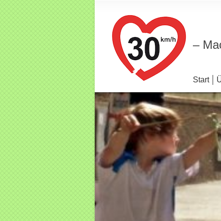
– Mac
Start
Ü