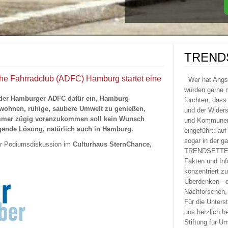
TREND
he Fahrradclub (ADFC) Hamburg startet eine
Wer hat Ang
würden gerne m
h der Hamburger ADFC dafür ein, Hamburg
fürchten, dass
wohnen, ruhige, saubere Umwelt zu genießen,
und der Widers
immer zügig voranzukommen soll kein Wunsch
und Kommunen 
egende Lösung, natürlich auch in Hamburg.
eingeführt: au
sogar in der g
er Podiumsdiskussion im
Culturhaus SternChance,
TRENDSETTER 
Fakten und Inf
konzentriert z
Überdenken - 
Nachforschen, 
Für die Unters
uns herzlich b
Stiftung für U