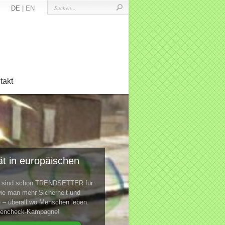
DE |
EN
takt
t in europäischen
te sind schon TRENDSETTER für
ie man mehr Sicherheit und
n – überall wo Menschen leben.
ktencheck-Kampagne!