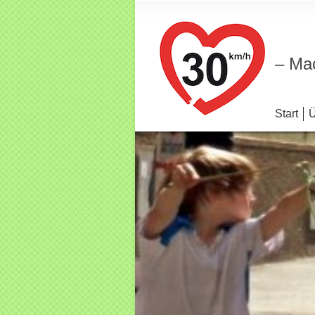
– Mac
Start
Ü