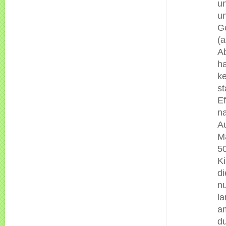
u
u
G
(a
A
h
k
st
Ef
n
Au
Ma
5
K
d
nu
l
am
d