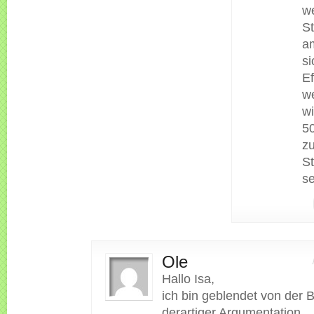
w
S
am
si
Ef
w
wi
5
z
S
se
Ole
Hallo Isa,
ich bin geblendet von der Br
derartiger Argumentation.