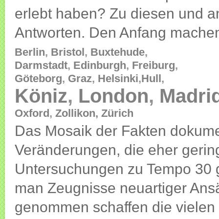
erlebt haben? Zu diesen und a
Antworten. Den Anfang machen
Berlin
,
Bristol
,
Buxtehude
,
Darmstadt
,
Edinburgh
,
Freiburg
,
Göteborg
,
Graz
,
Helsinki
,
Hull
,
Köniz
,
London
,
Madri
Oxford
,
Zollikon,
Zürich
Das Mosaik der Fakten dokumen
Veränderungen, die eher gering
Untersuchungen zu Tempo 30 gib
man Zeugnisse neuartiger An
genommen schaffen die vielen 