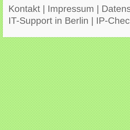
Kontakt
|
Impressum
|
Datens
IT-Support in Berlin
|
IP-Chec