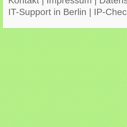
Kontakt
|
Impressum
|
Datens
IT-Support in Berlin
|
IP-Chec