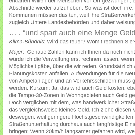
erklärten Willen der Menschen vor Ort gezwungen, 
Abschnitte wieder aufzuheben. So was ist doch irre.
Kommunen müssen das tun, weil ihre Straßenverke
zugleich Untere Landesbehörden und daher weisun
… . “und spart auch eine Menge Geld
Klima-Bündnis
: Wird das teuer? Womit rechnen Sie
Majer
: Genaue Zahlen kann ich Ihnen da noch nicht
würde ich die Verwaltung erst rechnen lassen, wenn
Möglichkeit gäbe, über die wir reden. Grundsätzlich
Planungskosten anfallen, Aufwendungen für die N
von Ampelanlagen und an Verkehrsschildern muss 
werden. Kurzum: Ja, das wird auch Geld kosten, e
die Tempo-30-Zonen in Wohngebieten auch Geld ge
Doch verglichen mit dem, was handwerklicher Straße
das vergleichsweise kleines Geld. Ich ziehe diesen 
deswegen, weil geringere Höchstgeschwindigkeiten 
Straßenunterhaltung durchaus auch langfristige Ei
bringen: Wenn 20km/h langsamer gefahren wird, weit