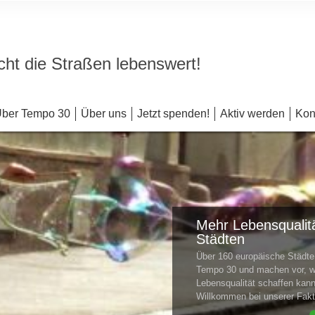
ht die Straßen lebenswert!
ber Tempo 30
Über uns
Jetzt spenden!
Aktiv werden
Kon
Mehr Lebensqualitä
Städten
Über 160 europäische Städ
Tempo 30 und machen vor, w
Lebensqualität schaffen kan
Willkommen bei unserer Fa