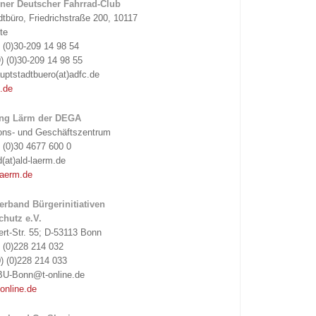
ner Deutscher Fahrrad-Club
tbüro, Friedrichstraße 200, 10117
te
) (0)30-209 14 98 54
) (0)30-209 14 98 55
uptstadtbuero(at)adfc.de
.de
ing Lärm der DEGA
ions- und Geschäftszentrum
) (0)30 4677 600 0
d(at)ald-laerm.de
laerm.de
rband Bürgerinitiativen
hutz e.V.
ert-Str. 55; D-53113 Bonn
) (0)228 214 032
) (0)228 214 033
BU-Bonn@t-online.de
online.de