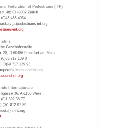
onal Federation of Pedestrians (IFP)
tr. 48; CH-8032 Zürich
) (0)43 488 4034
cretary(at)pedestrians-int.org
trians-int.org
ündnis
che Geschäftsstelle
r. 28; D-60486 Frankfurt am Main
) (0)69 717 139 0
) (0)69 717 139 93
rope(at)klimabuendnis.org
abuendnis.org
unde Internationale
chgasse 36; A-1150 Wien
3 (0)1 892 38 77
) (0)1 812 97 89
ice(at)nf-int.org
t