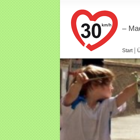
– Mac
Start
Ü