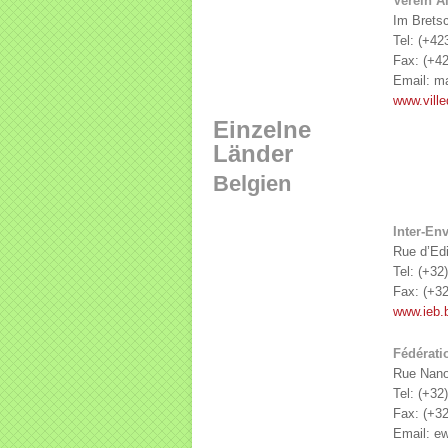
Verein A
Im Brets
Tel: (+42
Fax: (+42
Email: ma
www.ville
Einzelne
Länder
Belgien
Inter-En
Rue d’Ed
Tel: (+32
Fax: (+32
www.ieb.
Fédérati
Rue Nano
Tel: (+32
Fax: (+32
Email: ew