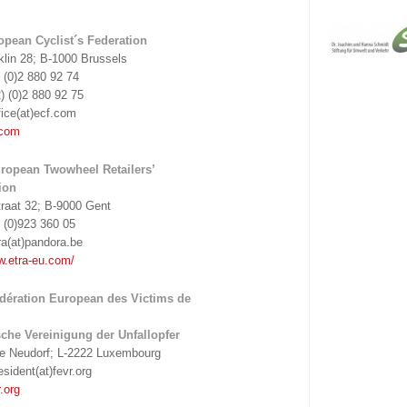
pean Cyclist´s Federation
lin 28; B-1000 Brussels
) (0)2 880 92 74
) (0)2 880 92 75
fice(at)ecf.com
.com
opean Twowheel Retailers’
ion
raat 32; B-9000 Gent
) (0)923 360 05
ra(at)pandora.be
w.etra-eu.com/
ération European des Victims de
che Vereinigung der Unfallopfer
de Neudorf; L-2222 Luxembourg
esident(at)fevr.org
r.org