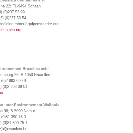
lpenstadt des Jahres e.V.
cha 22; FL-9494 Schaan
3) (0)237 53 99
3) (0)237 53 54
deleine.rohrer(at)alpenstaedte.org
desalpes.org
vironnement Bruxelles asbl
imbourg 26; B-1050 Bruxelles
) (0)2 893 090 9
) (0)2 893 09 01
be
on Inter-Environnement Wallonie
n 98; B-5000 Namur
) (0)81 390 75 0
) (0)81 390 75 1
(at)iewonline.be