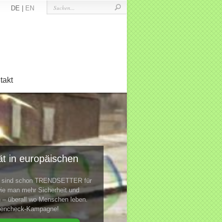
DE |
EN
takt
t in europäischen
te sind schon TRENDSETTER für
ie man mehr Sicherheit und
n – überall wo Menschen leben.
ktencheck-Kampagne!