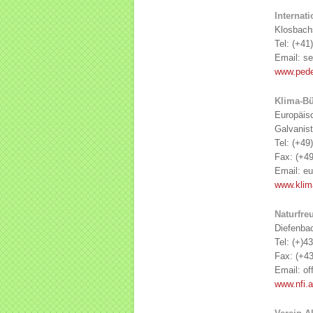
Internati
Klosbachs
Tel: (+41
Email: se
www.pedes
Klima-B
Europäis
Galvanist
Tel: (+49
Fax: (+49
Email: eu
www.klim
Naturfre
Diefenba
Tel: (+)4
Fax: (+43
Email: off
www.nfi.a