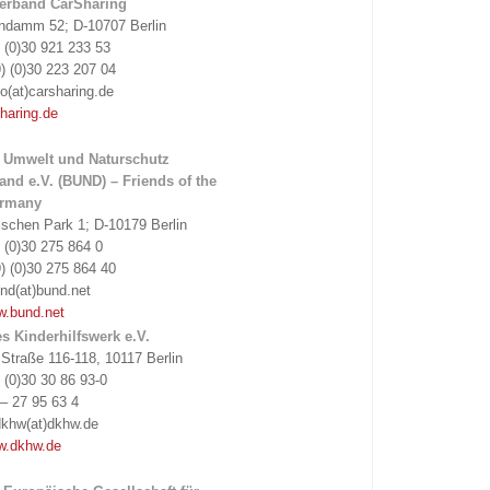
erband CarSharing
endamm 52; D-10707 Berlin
) (0)30 921 233 53
) (0)30 223 207 04
fo(at)carsharing.de
haring.de
 Umwelt und Naturschutz
and e.V. (BUND) – Friends of the
ermany
schen Park 1; D-10179 Berlin
) (0)30 275 864 0
) (0)30 275 864 40
nd(at)bund.net
w.bund.net
s Kinderhilfswerk e.V.
 Straße 116-118, 10117 Berlin
) (0)30 30 86 93-0
– 27 95 63 4
dkhw(at)dkhw.de
.dkhw.de