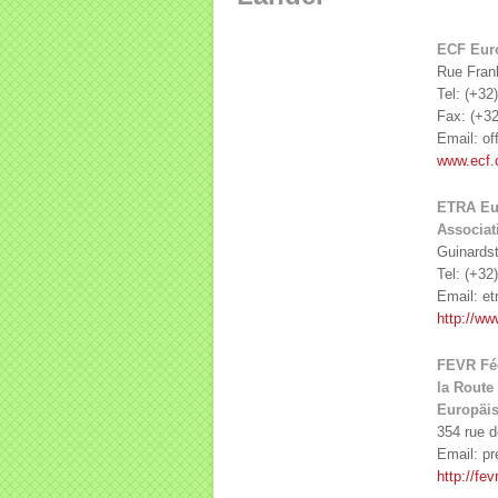
ECF Euro
Rue Frank
Tel: (+32
Fax: (+32
Email: of
www.ecf
ETRA Eur
Associat
Guinardst
Tel: (+32
Email: et
http://ww
FEVR Féd
la Route
Europäis
354 rue 
Email: pr
http://fev