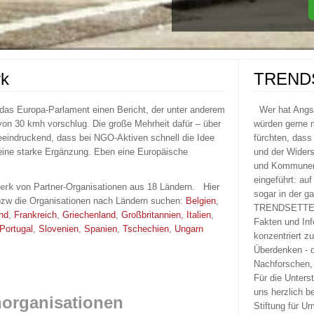
rk
TREND
as Europa-Parlament einen Bericht, der unter anderem
Wer hat Ang
 von 30 kmh vorschlug. Die große Mehrheit dafür – über
würden gerne m
eeindruckend, dass bei NGO-Aktiven schnell die Idee
fürchten, dass
 eine starke Ergänzung. Eben eine Europäische
und der Widers
und Kommunen 
eingeführt: au
erk
von Partner-Organisationen aus 18 Ländern. Hier
sogar in der g
zw die Organisationen nach Ländern suchen:
Belgien
,
TRENDSETTER 
nd
,
Frankreich
,
Griechenland
,
Großbritannien,
Italien
,
Fakten und Inf
Portugal
,
Slovenien
,
Spanien
,
Tschechien
,
Ungarn
konzentriert z
Überdenken - 
Nachforschen, 
Für die Unters
uns herzlich b
organisationen
Stiftung für U