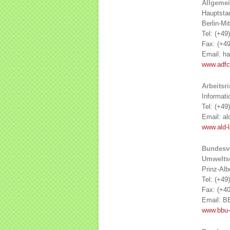
Allgemei
Hauptstad
Berlin-Mit
Tel: (+49
Fax: (+49
Email: ha
www.adfc
Arbeitsr
Informat
Tel: (+49
Email: al
www.ald-
Bundesve
Umweltsc
Prinz-Alb
Tel: (+49
Fax: (+40
Email: B
www.bbu-