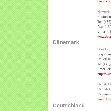
www.iewo
Netwerk 
Kasteell
Tel: (+32
Fax: (+32
Email: in
www.duurz
Dänemark
Bike Co
Vognmand
DK-2100
Tel:(+45)
Email:lar
http://w
Dansk Cy
Danish C
Rømersga
www.dcf.
Deutschland