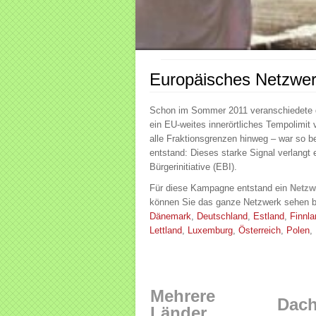
Europäisches Netzwe
Schon im Sommer 2011 veranschiedete d
ein EU-weites innerörtliches Tempolimit
alle Fraktionsgrenzen hinweg – war so b
entstand: Dieses starke Signal verlangt
Bürgerinitiative (EBI).
Für diese Kampagne entstand ein
Netzw
können Sie das ganze Netzwerk sehen b
Dänemark
,
Deutschland
,
Estland
,
Finnla
Lettland
,
Luxemburg
,
Österreich
,
Polen
,
Mehrere
Dach
Länder