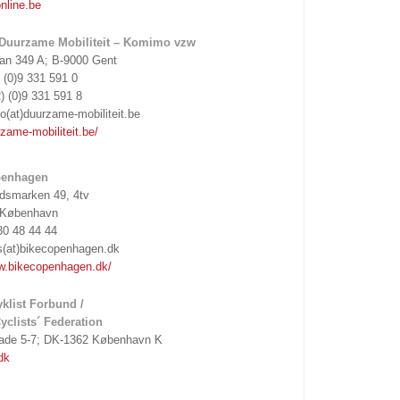
nline.be
Duurzame Mobiliteit – Komimo vzw
aan 349 A; B-9000 Gent
) (0)9 331 591 0
) (0)9 331 591 8
fo(at)duurzame-mobiliteit.be
ame-mobiliteit.be/
penhagen
smarken 49, 4tv
 København
30 48 44 44
s(at)bikecopenhagen.dk
ww.bikecopenhagen.dk/
klist Forbund /
yclists´ Federation
de 5-7; DK-1362 København K
dk