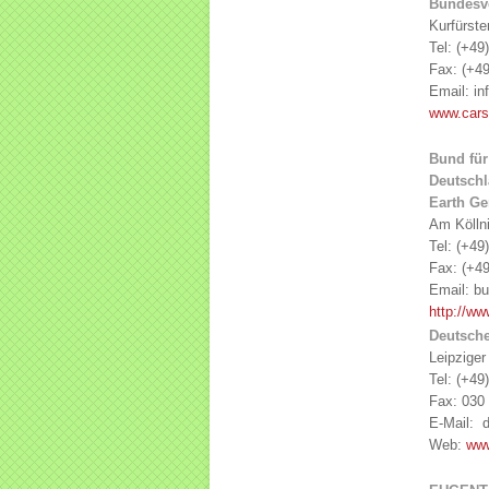
Bundesv
Kurfürst
Tel: (+49
Fax: (+49
Email: in
www.cars
Bund für
Deutschl
Earth G
Am Köllni
Tel: (+49
Fax: (+49
Email: bu
http://ww
Deutsche
Leipziger
Tel: (+49
Fax: 030 
E-Mail: 
Web:
www