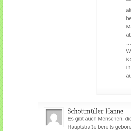
a
be
M
ab
… 
W
Ko
I
a
Schottmüller Hanne
Es gibt auch Menschen, die
Hauptstraße bereits gebor