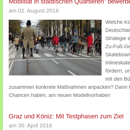
Mobilität in städtischen Quartieren” bewerb
am 02. August 2016
Welche K
Deutschla
Strategie 
Zu-Fuß-Ge
Skateboar
Inlineskate
fördern, u
mit den Bü
zusammen konkrete Maßnahmen anpacken? Dann kö
Chancen haben, am neuen Modellvorhaben
Graz und Köniz: Mit Testphasen zum Ziel
am 30. April 2016