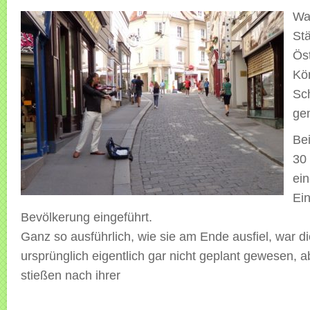
Wa
Stä
Ös
Kön
Sc
ge
Be
30
ein
Ei
Bevölkerung eingeführt.
Ganz so ausführlich, wie sie am Ende ausfiel, war di
ursprünglich eigentlich gar nicht geplant gewesen, a
stießen nach ihrer