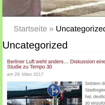
Startseite
»
Uncategorize
Uncategorized
Berliner Luft weht anders… Diskussion ei
Studie zu Tempo 30
am 29. März 2017
Seitdem di
Stadtregie
hat, deutl
30 einzufü