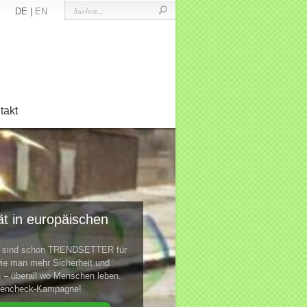
DE |
EN
takt
t in europäischen
te sind schon TRENDSETTER für
ie man mehr Sicherheit und
n – überall wo Menschen leben.
ktencheck-Kampagne!