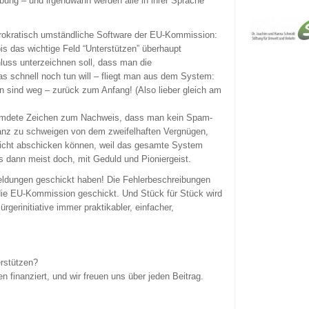
bung – und irgendwann werden alle in ihrer Sprache
ürokratisch umständliche Software der EU-Kommission:
s das wichtige Feld “Unterstützen” überhaupt
uss unterzeichnen soll, dass man die
s schnell noch tun will – fliegt man aus dem System:
n sind weg – zurück zum Anfang! (Also lieber gleich am
remdete Zeichen zum Nachweis, dass man kein Spam-
Ganz zu schweigen von dem zweifelhaften Vergnügen,
icht abschicken können, weil das gesamte System
 es dann meist doch, mit Geduld und Pioniergeist.
meldungen geschickt haben! Die Fehlerbeschreibungen
ie EU-Kommission geschickt. Und Stück für Stück wird
gerinitiative immer praktikabler, einfacher,
erstützen?
finanziert, und wir freuen uns über jeden Beitrag.