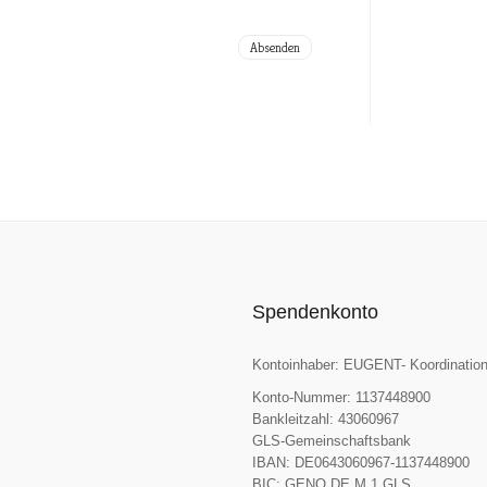
Spendenkonto
Kontoinhaber: EUGENT- Koordination
Konto-Nummer: 1137448900
Bankleitzahl: 43060967
GLS-Gemeinschaftsbank
IBAN: DE0643060967-1137448900
BIC: GENO DE M 1 GLS