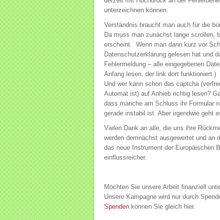
derzeit mit Hochdruck an der Fehlerbehe
unterzeichnen können.
Verständnis braucht man auch für die b
Da muss man zunächst lange scrollen, bi
erscheint. Wenn man dann kurz vor Schl
Datenschutzerklärung gelesen hat und da
Fehlermeldung – alle eingegebenen Date
Anfang lesen, der link dort funktioniert.)
Und wer kann schon das captcha (verf
Automat ist) auf Anhieb richtig lesen? 
dass manche am Schluss ihr Formular n
gerade instabil ist. Aber irgendwie geht
Vielen Dank an alle, die uns ihre Rück
werden demnächst ausgewertet und an d
das neue Instrument der Europäischen Bür
einflussreicher.
Möchten Sie unsere Arbeit finanziell unt
Unsere Kampagne wird nur durch Spenden 
Spenden
können Sie gleich hier.