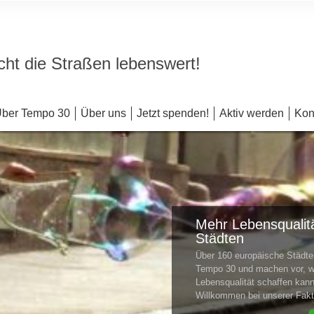
ht die Straßen lebenswert!
ber Tempo 30
Über uns
Jetzt spenden!
Aktiv werden
Kon
Mehr Lebensqualitä
Städten
Über 160 europäische Städ
Tempo 30 und machen vor, w
Lebensqualität schaffen kan
Willkommen bei unserer Fa