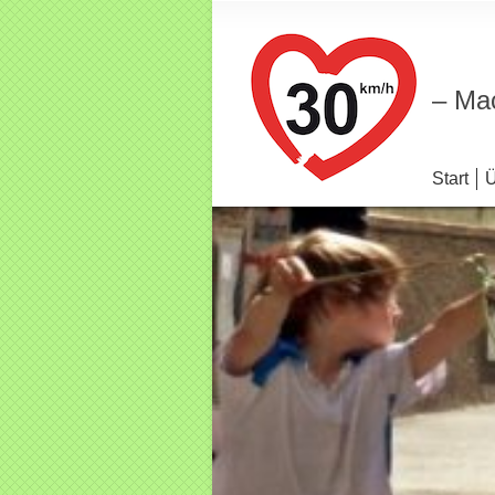
– Mac
Start
Ü