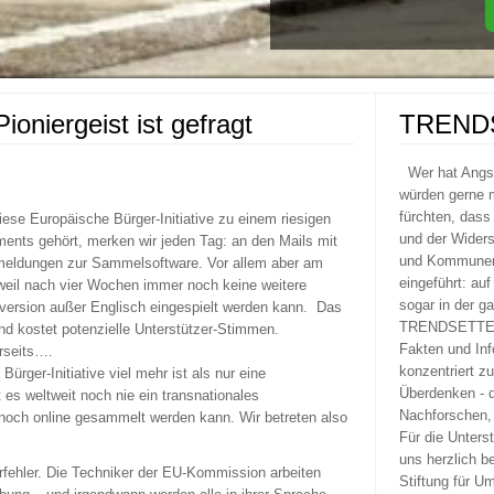
oniergeist ist gefragt
TREND
Wer hat Ang
würden gerne m
fürchten, dass
ese Europäische Bürger-Initiative zu einem riesigen
und der Widers
ents gehört, merken wir jeden Tag: an den Mails mit
und Kommunen 
meldungen zur Sammelsoftware. Vor allem aber am
eingeführt: au
 weil nach vier Wochen immer noch keine weitere
sogar in der g
version außer Englisch eingespielt werden kann. Das
TRENDSETTER 
nd kostet potenzielle Unterstützer-Stimmen.
Fakten und Inf
rseits….
konzentriert z
ürger-Initiative viel mehr ist als nur eine
Überdenken - 
es weltweit noch nie ein transnationales
Nachforschen, 
och online gesammelt werden kann. Wir betreten also
Für die Unters
uns herzlich b
rfehler. Die Techniker der EU-Kommission arbeiten
Stiftung für U